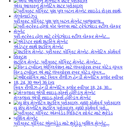
એચ આકારનું મેગ્નેટિક શટર પ્રોફાઇલ
પ્રીકાસ્ટ કોંક્રિટ પુશ પુલ બટન મેગ્નેટ બાજુવાળા...
પ્રી-સ્ટ્રેસ્ડ હોલ માટે ટ્રેપેઝોઇડ સ્ટીલ ચેમ્ફર મેગ્નેટ...
એડેપ્ટર સાથે શટરિંગ મેગ્નેટ
શટરિંગ મેગ્નેટ, પ્રીકાસ્ટ કોંક્રિટ મેગ્નેટ, મેગ્નેટ...
વિન્ડ ટર્બાઇન એ માટે લંબચોરસ રબર કોટેડ ચુંબક...
ક્વિક રીલીઝ હેન્ડી મેગ્નેટિક ફ્લોર સ્વીપર 18, 24, 30...
મેગ્ફ્લાય એપી સાઇડ-ફોર્મ્સ હોલ્ડિંગ મેગ્નેટ
યુ શેપ મેગ્નેટિક શટરિંગ પ્રોફાઇલ, યુ60 ફોર્મવર્ક પ્રો...
પ્રીકાસ્ટ કોંક્રિટ એમ્બેડેડ માટે થ્રેડેડ બુશિંગ મેગ્નેટ...