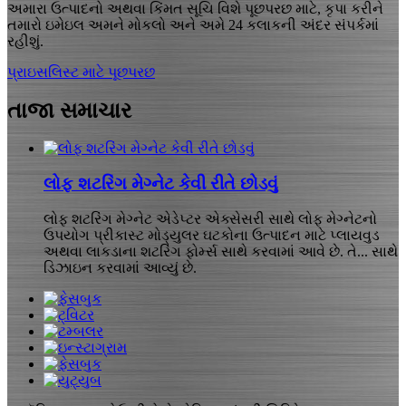
અમારા ઉત્પાદનો અથવા કિંમત સૂચિ વિશે પૂછપરછ માટે, કૃપા કરીને
તમારો ઇમેઇલ અમને મોકલો અને અમે 24 કલાકની અંદર સંપર્કમાં
રહીશું.
પ્રાઇસલિસ્ટ માટે પૂછપરછ
તાજા સમાચાર
લોફ શટરિંગ મેગ્નેટ કેવી રીતે છોડવું
લોફ શટરિંગ મેગ્નેટ એડેપ્ટર એક્સેસરી સાથે લોફ મેગ્નેટનો
ઉપયોગ પ્રીકાસ્ટ મોડ્યુલર ઘટકોના ઉત્પાદન માટે પ્લાયવુડ
અથવા લાકડાના શટરિંગ ફોર્મ્સ સાથે કરવામાં આવે છે. તે... સાથે
ડિઝાઇન કરવામાં આવ્યું છે.