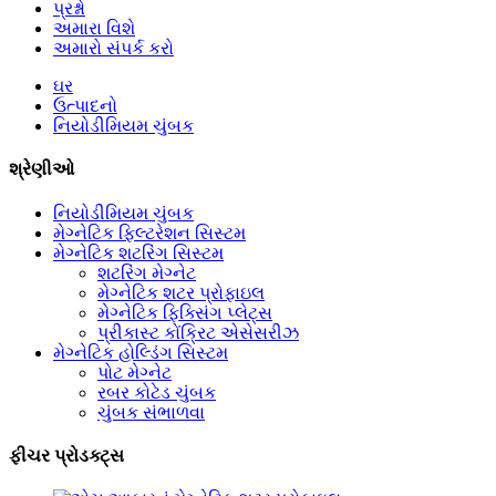
પ્રશ્નો
અમારા વિશે
અમારો સંપર્ક કરો
ઘર
ઉત્પાદનો
નિયોડીમિયમ ચુંબક
શ્રેણીઓ
નિયોડીમિયમ ચુંબક
મેગ્નેટિક ફિલ્ટરેશન સિસ્ટમ
મેગ્નેટિક શટરિંગ સિસ્ટમ
શટરિંગ મેગ્નેટ
મેગ્નેટિક શટર પ્રોફાઇલ
મેગ્નેટિક ફિક્સિંગ પ્લેટ્સ
પ્રીકાસ્ટ કોંક્રિટ એસેસરીઝ
મેગ્નેટિક હોલ્ડિંગ સિસ્ટમ
પોટ મેગ્નેટ
રબર કોટેડ ચુંબક
ચુંબક સંભાળવા
ફીચર પ્રોડક્ટ્સ