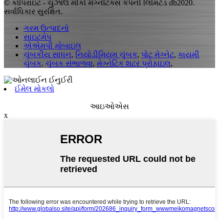
© કૉપિરાઇટ - ચુઝોઉ મીકો મેગ્નેટિક્સ કંપની લિમિટેડ db2020.
સર્વાધિકાર સુરક્ષિત.
ગરમ ઉત્પાદનો
સાઇટમેપ
એએમપી મોબાઇલ
ચુંબકીય સાધન
,
નિયોડીમિયમ ચુંબક
,
પોટ મેગ્નેટ
,
કાયમી
ચુંબક
,
ચુંબક સંભાળવા
,
મેગ્નેટિક શટર પ્રોફાઇલ
,
ઈમેલ મોકલો
આઇઓએસ
x