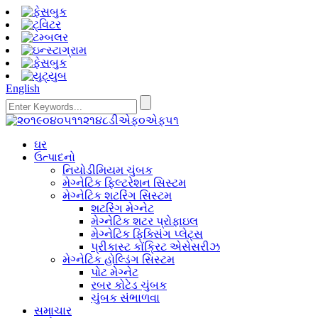
English
ઘર
ઉત્પાદનો
નિયોડીમિયમ ચુંબક
મેગ્નેટિક ફિલ્ટરેશન સિસ્ટમ
મેગ્નેટિક શટરિંગ સિસ્ટમ
શટરિંગ મેગ્નેટ
મેગ્નેટિક શટર પ્રોફાઇલ
મેગ્નેટિક ફિક્સિંગ પ્લેટ્સ
પ્રીકાસ્ટ કોંક્રિટ એસેસરીઝ
મેગ્નેટિક હોલ્ડિંગ સિસ્ટમ
પોટ મેગ્નેટ
રબર કોટેડ ચુંબક
ચુંબક સંભાળવા
સમાચાર