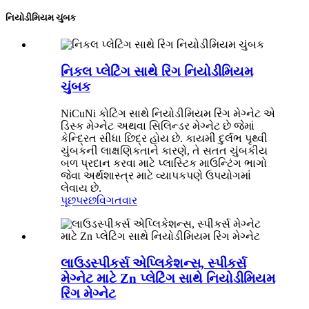
નિયોડીમિયમ ચુંબક
નિકલ પ્લેટિંગ સાથે રિંગ નિયોડીમિયમ
ચુંબક
NiCuNi કોટિંગ સાથે નિયોડીમિયમ રિંગ મેગ્નેટ એ
ડિસ્ક મેગ્નેટ અથવા સિલિન્ડર મેગ્નેટ છે જેમાં
કેન્દ્રિત સીધા છિદ્ર હોય છે. કાયમી દુર્લભ પૃથ્વી
ચુંબકની લાક્ષણિકતાને કારણે, તે સતત ચુંબકીય
બળ પ્રદાન કરવા માટે પ્લાસ્ટિક માઉન્ટિંગ ભાગો
જેવા અર્થશાસ્ત્ર માટે વ્યાપકપણે ઉપયોગમાં
લેવાય છે.
પૂછપરછ
વિગતવાર
લાઉડસ્પીકર્સ એપ્લિકેશન્સ, સ્પીકર્સ
મેગ્નેટ માટે Zn પ્લેટિંગ સાથે નિયોડીમિયમ
રિંગ મેગ્નેટ