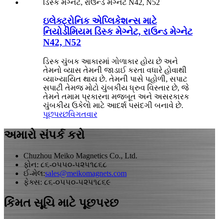
ઇલેક્ટ્રોનિક એપ્લિકેશન્સ માટે
નિયોડીમિયમ ડિસ્ક મેગ્નેટ, રાઉન્ડ મેગ્નેટ
N42, N52
ડિસ્ક ચુંબક આકારમાં ગોળાકાર હોય છે અને
તેમનો વ્યાસ તેમની જાડાઈ કરતા વધારે હોવાથી
વ્યાખ્યાયિત થાય છે. તેમની પાસે પહોળી, સપાટ
સપાટી તેમજ મોટો ચુંબકીય ધ્રુવ વિસ્તાર છે, જે
તેમને તમામ પ્રકારના મજબૂત અને અસરકારક
ચુંબકીય ઉકેલો માટે આદર્શ પસંદગી બનાવે છે.
પૂછપરછ
વિગતવાર
અમારો સંપર્ક કરો
Chuzhou Meiko Magnetics Co., Ltd.
ફોન: ૮૬-૦૫૫૦-૫૨૫૧૮૬૮
ઈ-મેલ:
sales@meikomagnets.com
ફેક્સ: ૮૬-૦૫૫૦-૫૨૫૧૮૬૯
કિંમત સૂચિ માટે પૂછપરછ