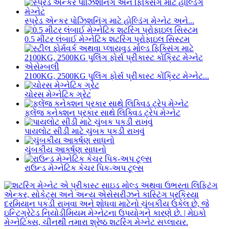
સ્પ્રેડ એન્કર પોઝિશનિંગ માટે હોલ્ડિંગ મેગ્નેટ અને...
0.5 મીટર લંબાઈ મેગ્નેટિક શટરિંગ પ્રોફાઇલ સિસ્ટમ
2100KG, 2500KG પુલિંગ ફોર્સ પ્રીકાસ્ટ કોંક્રિટ મેગ્નેટ...
ચોરસ મેગ્નેટિક ગ્રેટ
ફ્લેંજ કનેક્શન પ્રકાર સાથે લિક્વિડ ટ્રેપ મેગ્નેટ
પાયલોટ સીડી માટે ચુંબક પકડી રાખવું
ચુંબકીય આકર્ષણ સાધનો
રાઉન્ડ મેગ્નેટિક કેચર પિક-અપ ટૂલ્સ