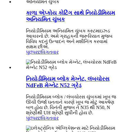
કાળા એપ્કોય કોટિંગ સાથે નિયોડીમિયમ
અનિયમિત ચુંબક
નિયોડીમિયમ અનિયમિત ચુંબક કસ્ટમાઇઝ્ડ
આકારનો છે. અમે ગ્રાહકની જરૂરિયાત મુજબ
વિવિધ કદનું ઉત્પાદન અને મશીનિંગ કરવામાં
સક્ષમ છીએ.
પૂછપરછ
વિગતવાર
નિયોડીમિયમ બ્લોક મેગ્નેટ, લંબચોરસ
NdFeB મેગ્નેટ N52 ગ્રેડ
નિયોડીમિયમ બ્લોક / લંબચોરસ ચુંબકમાં ખૂબ જ
ઊંચી ઉર્જા ઘનતાને કારણે ખૂબ જ મોટું આકર્ષણ
બળ હોય છે. વિનંતી મુજબ તે N35 થી N50, N
શ્રેણીથી UH શ્રેણી સુધીની હોય છે.
પૂછપરછ
વિગતવાર