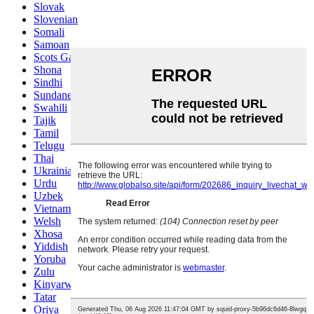
Slovak
Slovenian
Somali
Samoan
Scots Gaelic
Shona
Sindhi
Sundanese
Swahili
Tajik
Tamil
Telugu
Thai
Ukrainian
Urdu
Uzbek
Vietnamese
Welsh
Xhosa
Yiddish
Yoruba
Zulu
Kinyarwanda
Tatar
Oriya