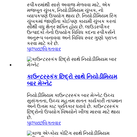
સ્પીકરમાંથી સારો અવાજ મેળવવા માટે, એક
મજબૂત ચુંબક, નિયોડીમિયમ ચુંબક, નો
વ્યાપકપણે ઉપયોગ થાય છે. નિયોડીમિયમ રિંગ
ચુંબકમાં જાણીતા કોઈપણ કાયમી ચુંબક કરતાં
સૌથી વધુ ક્ષેત્ર શક્તિ હોય છે. લાઉડસ્પીકર
ઉત્પાદકો તેનો ઉપયોગ વિવિધ કદના સ્પીકર્સને
અનુરૂપ બનાવવા અને વિવિધ સ્વર ગુણો પ્રાપ્ત
કરવા માટે કરે છે.
પૂછપરછ
વિગતવાર
કાઉન્ટરસ્કંક છિદ્રો સાથે નિયોડીમિયમ
બાર મેગ્નેટ
નિયોડીમિયમ કાઉન્ટરસ્કંક બાર મેગ્નેટ ઉચ્ચ
સુસંગતતા, ઉચ્ચ મહત્તમ સતત કાર્યકારી તાપમાન
અને ઉત્તમ કાટ પ્રતિકાર ધરાવે છે. કાઉન્ટરસ્કંક
છિદ્રોનો ઉપયોગ વિષયોને ખીલા મારવા માટે થાય
છે.
પૂછપરછ
વિગતવાર