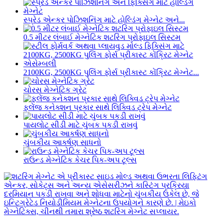
સ્પ્રેડ એન્કર પોઝિશનિંગ માટે હોલ્ડિંગ મેગ્નેટ અને...
0.5 મીટર લંબાઈ મેગ્નેટિક શટરિંગ પ્રોફાઇલ સિસ્ટમ
2100KG, 2500KG પુલિંગ ફોર્સ પ્રીકાસ્ટ કોંક્રિટ મેગ્નેટ...
ચોરસ મેગ્નેટિક ગ્રેટ
ફ્લેંજ કનેક્શન પ્રકાર સાથે લિક્વિડ ટ્રેપ મેગ્નેટ
પાયલોટ સીડી માટે ચુંબક પકડી રાખવું
ચુંબકીય આકર્ષણ સાધનો
રાઉન્ડ મેગ્નેટિક કેચર પિક-અપ ટૂલ્સ