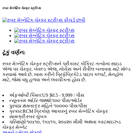
રબર મેગ્નેટિક ચેમ્ફર સ્ટ્રીપ્સ
ટૂંકું વર્ણન:
રબર મેગ્નેટિક ચેમ્ફર સ્ટ્રીપ્સને પ્રીકાસ્ટ કોંક્રિટ તત્વોના સાઇડ
એજ પર ચેમ્ફર, બેવલ્ડ એજ, નોચેસ અને રીવીલ બનાવવા માટે મોલ્ડ
કરવામાં આવે છે, ખાસ કરીને પ્રિફેબ્રિકેટેડ પાઇપ કલ્વર્ટ, મેનહોલ
માટે, જેમાં વધુ હળવા અને લવચીકતા હોય છે.
એફઓબી કિંમત:
US $0.5 - 9,999 / પીસ
ન્યૂનતમ ઓર્ડર જથ્થો:
૧૦૦ પીસ/ઓર્ડર
પુરવઠા ક્ષમતા:
દર મહિને ૧૦૦૦૦ પીસ/પીસ
પ્રકાર:
RCM ત્રિકોણ આકારનું રબર મેગ્નેટિક ચેમ્ફર
સામગ્રી:
રબર ચુંબક
પરિમાણો:
૧૦x૧૦, ૧૫x૧૫, ૨૦x૨૦ મીમી અથવા કસ્ટમાઇઝ્ડ
ચેમ્ફર મેગ્નેટ
અમને ઇમેઇલ મોકલો