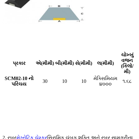
ચોખ્ખું
વજન
પ્રકાર
એ(મીમી)
બી(મીમી)
સે(મીમી)
લ(મીમી)
(કિલો/
મી)
SCM02-10 નો
મેક્સિમિયમ
30
10
10
૧.૬૮
પરિચય
૪૦૦૦
2. રબર
મેગ્નેટિક ચેમ્ફર
સિરામિક ચુંબક શક્તિ અને રબર સામગ્રીના