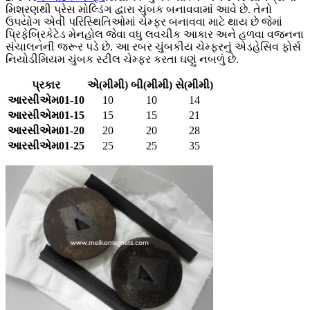
મિશ્રણથી પ્રેસ મોલ્ડિંગ દ્વારા ચુંબક બનાવવામાં આવે છે. તેનો
ઉપયોગ એવી પરિસ્થિતિઓમાં ચેમ્ફર બનાવવા માટે થાય છે જેમાં
પ્રિફેબ્રિકેટેડ મેનહોલ જેવા વધુ લવચીક આકાર અને હળવા વજનના
સંચાલનની જરૂર પડે છે. આ રબર ચુંબકીય ચેમ્ફરનું એડહેસિવ ફોર્સ
નિયોડીમિયમ ચુંબક સ્ટીલ ચેમ્ફર કરતા ઘણું નબળું છે.
પ્રકાર
એ(મીમી)
બી(મીમી)
સે(મીમી)
આરસીએમ01-10
10
10
14
આરસીએમ01-15
15
15
21
આરસીએમ01-20
20
20
28
આરસીએમ01-25
25
25
35