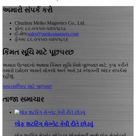
અમારો સંપર્ક કરો
Chuzhou Meiko Magnetics Co., Ltd.
ફોન: ૮૬-૦૫૫૦-૫૨૫૧૮૬૮
ઈ-મેલ:
sales@meikomagnets.com
ફેક્સ: ૮૬-૦૫૫૦-૫૨૫૧૮૬૯
કિંમત સૂચિ માટે પૂછપરછ
અમારા ઉત્પાદનો અથવા કિંમત સૂચિ વિશે પૂછપરછ માટે, કૃપા કરીને
તમારો ઇમેઇલ અમને મોકલો અને અમે 24 કલાકની અંદર સંપર્કમાં
રહીશું.
પ્રાઇસલિસ્ટ માટે પૂછપરછ
તાજા સમાચાર
લોફ શટરિંગ મેગ્નેટ કેવી રીતે છોડવું
લોફ શટરિંગ મેગ્નેટ એડેપ્ટર એક્સેસરી સાથે લોફ મેગ્નેટનો