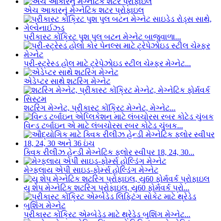
એચ આકારનું મેગ્નેટિક શટર પ્રોફાઇલ
પ્રીકાસ્ટ કોંક્રિટ પુશ પુલ બટન મેગ્નેટ બાજુવાળા...
પ્રી-સ્ટ્રેસ્ડ હોલ માટે ટ્રેપેઝોઇડ સ્ટીલ ચેમ્ફર મેગ્નેટ...
એડેપ્ટર સાથે શટરિંગ મેગ્નેટ
શટરિંગ મેગ્નેટ, પ્રીકાસ્ટ કોંક્રિટ મેગ્નેટ, મેગ્નેટ...
વિન્ડ ટર્બાઇન એ માટે લંબચોરસ રબર કોટેડ ચુંબક...
ક્વિક રીલીઝ હેન્ડી મેગ્નેટિક ફ્લોર સ્વીપર 18, 24, 30...
મેગ્ફ્લાય એપી સાઇડ-ફોર્મ્સ હોલ્ડિંગ મેગ્નેટ
યુ શેપ મેગ્નેટિક શટરિંગ પ્રોફાઇલ, યુ60 ફોર્મવર્ક પ્રો...
પ્રીકાસ્ટ કોંક્રિટ એમ્બેડેડ માટે થ્રેડેડ બુશિંગ મેગ્નેટ...