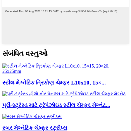
સંબંધિત વસ્તુઓ
સ્ટીલ મેગ્નેટિક ત્રિકોણ ચેમ્ફર L10x10, 15×...
પ્રી-સ્ટ્રેસ્ડ માટે ટ્રેપેઝોઇડ સ્ટીલ ચેમ્ફર મેગ્નેટ...
રબર મેગ્નેટિક ચેમ્ફર સ્ટ્રીપ્સ