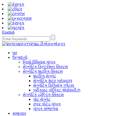
English
ઘર
ઉત્પાદનો
નિયોડીમિયમ ચુંબક
મેગ્નેટિક ફિલ્ટરેશન સિસ્ટમ
મેગ્નેટિક શટરિંગ સિસ્ટમ
શટરિંગ મેગ્નેટ
મેગ્નેટિક શટર પ્રોફાઇલ
મેગ્નેટિક ફિક્સિંગ પ્લેટ્સ
પ્રીકાસ્ટ કોંક્રિટ એસેસરીઝ
મેગ્નેટિક હોલ્ડિંગ સિસ્ટમ
પોટ મેગ્નેટ
રબર કોટેડ ચુંબક
ચુંબક સંભાળવા
સમાચાર