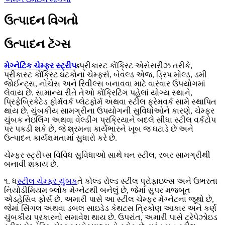
ઉત્પાદન વિગતો
ઉત્પાદન ટૅગ્સ
મેગ્નેટિક ચેમ્ફર સ્ટ્રીપ
s
પ્રીકાસ્ટ કોંક્રિટ એસેસરીઝ તરીકે,
પ્રીકાસ્ટ કોંક્રિટ ઘટકોના ચેમ્ફર્સ, બેવલ્ડ એજ, ડ્રિપ મોલ્ડ, ડમી
જોઈન્ટ્સ, નોચેસ અને રિવીલ્સ બનાવવા માટે વારંવાર ઉપયોગમાં
લેવાય છે. સામાન્ય રીતે તેઓ કોંક્રિટિંગ પહેલાં યોગ્ય સ્થાને,
પ્રિફેબ્રિકેટેડ ફોર્મવર્ક પ્લેટફોર્મ અથવા સ્ટીલ ફ્રેમવર્ક સામે સ્થાપિત
થાય છે. ચુંબકીય સામગ્રીના ઉપયોગની સુવિધાઓને કારણે, ચેમ્ફર
ચુંબક નેઇલિંગ અથવા વેલ્ડીંગ પ્રક્રિયાને બદલે સીધા સ્ટીલ વર્કટોપ
પર પકડી શકે છે, જે શ્રમના કાર્યભારને ખૂબ જ ઘટાડે છે અને
ઉત્પાદન કાર્યક્ષમતામાં સુધારો કરે છે.
ચેમ્ફર સ્ટ્રીપ્સ વિવિધ સુવિધાઓ સાથે ઘન સ્ટીલ, રબર સામગ્રીથી
બનાવી શકાય છે.
૧. ધ
સ્ટીલ ચેમ્ફર ચુંબક
તે કોલ્ડ રોલ્ડ સ્ટીલ પ્રોફાઇલ્સ અને ઉભરતા
નિયોડીમિયમ બ્લોક મેગ્નેટથી બનેલું છે, જેમાં સુપર મજબૂત
એડહેસિવ ફોર્સ છે. અમારી પાસે આ સ્ટીલ ચેમ્ફર મેગ્નેટના જૂથો છે,
જેમાં સિંગલ અથવા ડબલ સાઇડેડ કેથટસ ત્રિકોણ આકાર અને કર્ણ
ચુંબકીય પ્રકારનો સમાવેશ થાય છે. ઉપરાંત, અમારી પાસે ટ્રેપેઝોઇડ