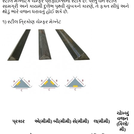
સ્ટીલ મેગ્નેટિક ચેમ્ફર પ્રોફાઇલ્સનો સ્ટોક છે. પરંતુ ઘન સ્ટીલ
સામગ્રી અને કાયમી દુર્લભ પૃથ્વી ચુંબકને કારણે, તે ફક્ત સીધું અને
થોડું ભારે વજન ધરાવતું હોઈ શકે છે.
૧) સ્ટીલ ત્રિકોણ ચેમ્ફર મેગ્નેટ
ચોખ્ખું
વજન
પ્રકાર
એ(મીમી)
બી(મીમી)
સે(મીમી)
લ(મીમી)
(કિલો/
મી)