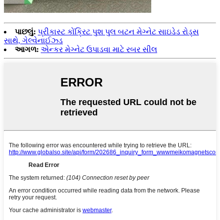
પાછલું:
પ્રીકાસ્ટ કોંક્રિટ પુશ પુલ બટન મેગ્નેટ સાઇડેડ રોડ્સ
સાથે, ગેલ્વેનાઈઝ્ડ
આગળ:
એન્કર મેગ્નેટ ઉપાડવા માટે રબર સીલ