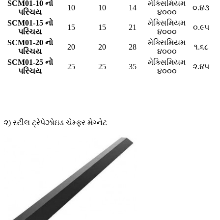
SCM01-10 નો
મેક્સિમિયમ
10
10
14
૦.૪૩
પરિચય
૪૦૦૦
SCM01-15 નો
મેક્સિમિયમ
15
15
21
૦.૯૫
પરિચય
૪૦૦૦
SCM01-20 નો
મેક્સિમિયમ
20
20
28
૧.૬૮
પરિચય
૪૦૦૦
SCM01-25 નો
મેક્સિમિયમ
25
25
35
૨.૪૫
પરિચય
૪૦૦૦
૨) સ્ટીલ ટ્રેપેઝોઇડ ચેમ્ફર મેગ્નેટ