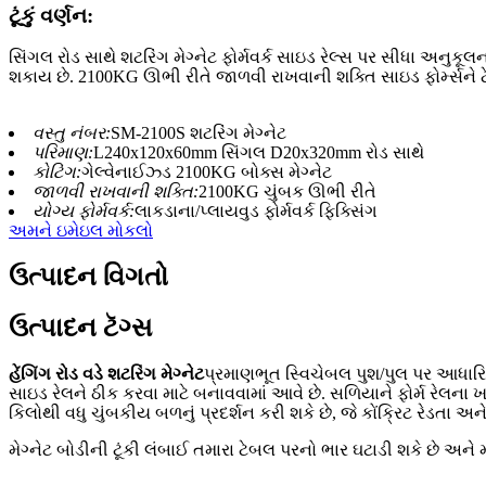
ટૂંકું વર્ણન:
સિંગલ રોડ સાથે શટરિંગ મેગ્નેટ ફોર્મવર્ક સાઇડ રેલ્સ પર સીધા અનુકૂ
શકાય છે. 2100KG ઊભી રીતે જાળવી રાખવાની શક્તિ સાઇડ ફોર્મ્સને 
વસ્તુ નંબર:
SM-2100S શટરિંગ મેગ્નેટ
પરિમાણ:
L240x120x60mm સિંગલ D20x320mm રોડ સાથે
કોટિંગ:
ગેલ્વેનાઈઝ્ડ 2100KG બોક્સ મેગ્નેટ
જાળવી રાખવાની શક્તિ:
2100KG ચુંબક ઊભી રીતે
યોગ્ય ફોર્મવર્ક:
લાકડાના/પ્લાયવુડ ફોર્મવર્ક ફિક્સિંગ
અમને ઇમેઇલ મોકલો
ઉત્પાદન વિગતો
ઉત્પાદન ટૅગ્સ
હેંગિંગ રોડ વડે શટરિંગ મેગ્નેટ
પ્રમાણભૂત સ્વિચેબલ પુશ/પુલ પર આધાર
સાઇડ રેલને ઠીક કરવા માટે બનાવવામાં આવે છે. સળિયાને ફોર્મ રેલન
કિલોથી વધુ ચુંબકીય બળનું પ્રદર્શન કરી શકે છે, જે કોંક્રિટ રેડતા અન
મેગ્નેટ બોડીની ટૂંકી લંબાઈ તમારા ટેબલ પરનો ભાર ઘટાડી શકે છે અને મ