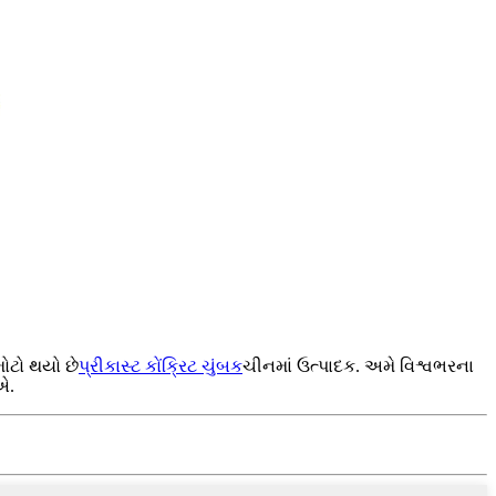
ોટો થયો છે
પ્રીકાસ્ટ કોંક્રિટ ચુંબક
ચીનમાં ઉત્પાદક. અમે વિશ્વભરના
એ.