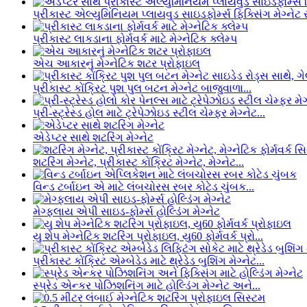
પ્રીકાસ્ટ એલ્યુમિનિયમ પ્લાયવુડ સાઇડફોર્મ્સ ફિક્સિંગ મેગ્નેટ સ
પ્રીકાસ્ટ લાકડાના ફોર્મવર્ક માટે મેગ્નેટિક ક્લેમ્પ
એચ આકારનું મેગ્નેટિક શટર પ્રોફાઇલ
પ્રીકાસ્ટ કોંક્રિટ પુશ પુલ બટન મેગ્નેટ બાજુવાળા...
પ્રી-સ્ટ્રેસ્ડ હોલ માટે ટ્રેપેઝોઇડ સ્ટીલ ચેમ્ફર મેગ્નેટ...
એડેપ્ટર સાથે શટરિંગ મેગ્નેટ
શટરિંગ મેગ્નેટ, પ્રીકાસ્ટ કોંક્રિટ મેગ્નેટ, મેગ્નેટ...
વિન્ડ ટર્બાઇન એ માટે લંબચોરસ રબર કોટેડ ચુંબક...
મેગ્ફ્લાય એપી સાઇડ-ફોર્મ્સ હોલ્ડિંગ મેગ્નેટ
યુ શેપ મેગ્નેટિક શટરિંગ પ્રોફાઇલ, યુ60 ફોર્મવર્ક પ્રો...
પ્રીકાસ્ટ કોંક્રિટ એમ્બેડેડ માટે થ્રેડેડ બુશિંગ મેગ્નેટ...
સ્પ્રેડ એન્કર પોઝિશનિંગ માટે હોલ્ડિંગ મેગ્નેટ અને...