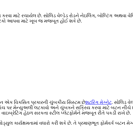
લન કરવા માટે રચાયેલ છે. સોલિડ વેલ્ડેડ રોડને નેઇલિંગ, બોલ્ટિંગ અથવા 
ટેકો આપવા માટે ખૂબ જ મજબૂત હોઈ શકે છે.
િત એક વિકસિત પ્રકારની ચુંબકીય સિસ્ટમ છે
શટરિંગ મેગ્નેટ
. સોલિડ વેલ
ા ખાંચ પર મેન્યુઅલી લટકાવો અને ચુંબકને સક્રિય કરવા માટે બટન નીચ
ે વાઇબ્રેટિંગ હેઠળ સરકતા સ્ટીલ પ્લેટફોર્મને મજબૂત રીતે પકડી રાખે છે.
ોડ્યુલ કાર્યક્ષમતામાં વધારો કરી શકે છે. તે પ્રમાણભૂત ફોર્મવર્ક બટન 