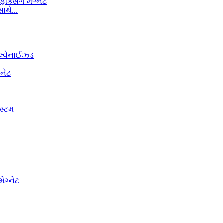
ાથે...