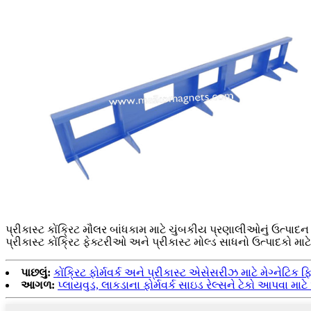
પ્રીકાસ્ટ કોંક્રિટ મૌલર બાંધકામ માટે ચુંબકીય પ્રણાલીઓનું ઉત્પાદન 
પ્રીકાસ્ટ કોંક્રિટ ફેક્ટરીઓ અને પ્રીકાસ્ટ મોલ્ડ સાધનો ઉત્પાદકો માટ
પાછલું:
કોંક્રિટ ફોર્મવર્ક અને પ્રીકાસ્ટ એસેસરીઝ માટે મેગ્નેટિક ફ
આગળ:
પ્લાયવુડ, લાકડાના ફોર્મવર્ક સાઇડ રેલ્સને ટેકો આપવા માટ