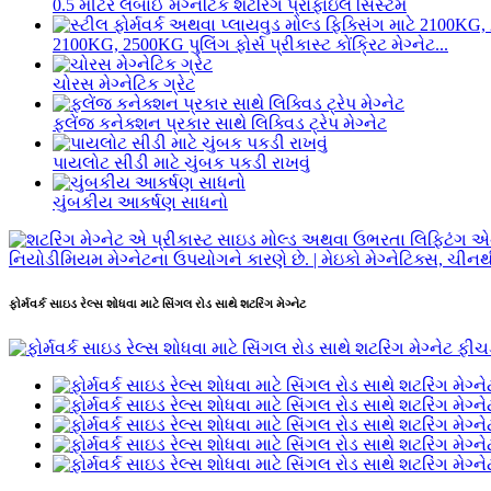
0.5 મીટર લંબાઈ મેગ્નેટિક શટરિંગ પ્રોફાઇલ સિસ્ટમ
2100KG, 2500KG પુલિંગ ફોર્સ પ્રીકાસ્ટ કોંક્રિટ મેગ્નેટ...
ચોરસ મેગ્નેટિક ગ્રેટ
ફ્લેંજ કનેક્શન પ્રકાર સાથે લિક્વિડ ટ્રેપ મેગ્નેટ
પાયલોટ સીડી માટે ચુંબક પકડી રાખવું
ચુંબકીય આકર્ષણ સાધનો
ફોર્મવર્ક સાઇડ રેલ્સ શોધવા માટે સિંગલ રોડ સાથે શટરિંગ મેગ્નેટ