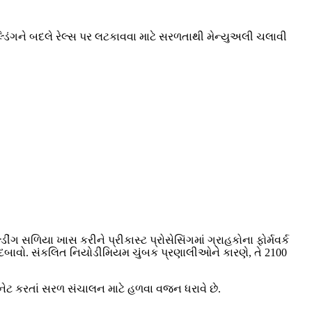
વેલ્ડિંગને બદલે રેલ્સ પર લટકાવવા માટે સરળતાથી મેન્યુઅલી ચલાવી
્ડીંગ સળિયા ખાસ કરીને પ્રીકાસ્ટ પ્રોસેસિંગમાં ગ્રાહકોના ફોર્મવર્ક
ે દબાવો. સંકલિત નિયોડીમિયમ ચુંબક પ્રણાલીઓને કારણે, તે 2100
મેગ્નેટ કરતાં સરળ સંચાલન માટે હળવા વજન ધરાવે છે.