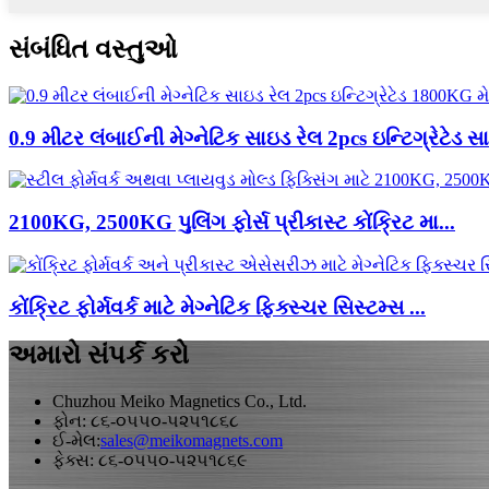
સંબંધિત વસ્તુઓ
0.9 મીટર લંબાઈની મેગ્નેટિક સાઇડ રેલ 2pcs ઇન્ટિગ્રેટેડ સાથ
2100KG, 2500KG પુલિંગ ફોર્સ પ્રીકાસ્ટ કોંક્રિટ મા...
કોંક્રિટ ફોર્મવર્ક માટે મેગ્નેટિક ફિક્સ્ચર સિસ્ટમ્સ ...
અમારો સંપર્ક કરો
Chuzhou Meiko Magnetics Co., Ltd.
ફોન: ૮૬-૦૫૫૦-૫૨૫૧૮૬૮
ઈ-મેલ:
sales@meikomagnets.com
ફેક્સ: ૮૬-૦૫૫૦-૫૨૫૧૮૬૯