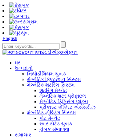
English
ઘર
ઉત્પાદનો
નિયોડીમિયમ ચુંબક
મેગ્નેટિક ફિલ્ટરેશન સિસ્ટમ
મેગ્નેટિક શટરિંગ સિસ્ટમ
શટરિંગ મેગ્નેટ
મેગ્નેટિક શટર પ્રોફાઇલ
મેગ્નેટિક ફિક્સિંગ પ્લેટ્સ
પ્રીકાસ્ટ કોંક્રિટ એસેસરીઝ
મેગ્નેટિક હોલ્ડિંગ સિસ્ટમ
પોટ મેગ્નેટ
રબર કોટેડ ચુંબક
ચુંબક સંભાળવા
સમાચાર