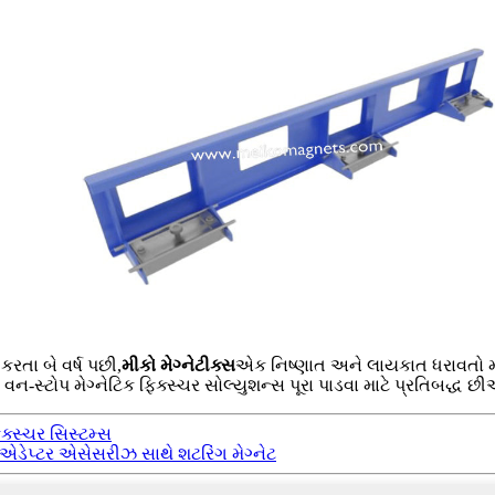
કરતા બે વર્ષ પછી,
મીકો મેગ્નેટીક્સ
એક નિષ્ણાત અને લાયકાત ધરાવતો મ
ે વન-સ્ટોપ મેગ્નેટિક ફિક્સ્ચર સોલ્યુશન્સ પૂરા પાડવા માટે પ્રતિબદ્ધ છી
િક્સ્ચર સિસ્ટમ્સ
ે એડેપ્ટર એસેસરીઝ સાથે શટરિંગ મેગ્નેટ